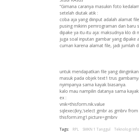
“Gimana caranya masukin foto kedalam 
setelah diutak atik :
coba aja yang diinput adalah alamat fil
pusing mikirin pemrograman dan baru sed
dipake ya itu-itu aja: maksudnya klo d
juga soal inputan gambar yang dipake ad
cuman karena alamat file, jadi jumlah d
untuk mendapatkan file yang diinginkan 
masuk pada objek text1 trus gambarnya 
nyimpanya sama kayak biasanya.
kalo mau nampilin datanya sama kayak 
ex :
vnik=thisform.nik.value
sqlexec(kry,’select gmbr as gmbrv from 
thisform.img1.picture=gmbrv
Tags:
RPL
SMKN 1 Tanggul
Teknologi Inf