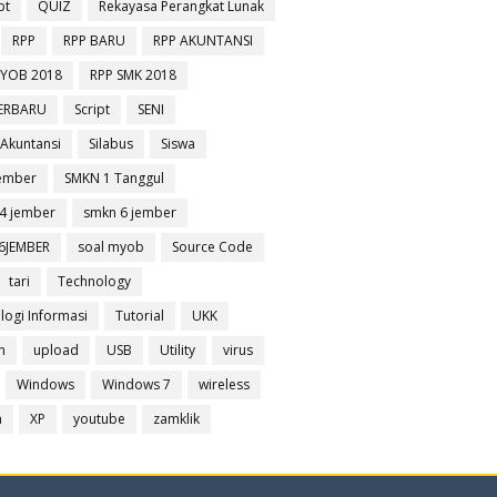
pt
QUIZ
Rekayasa Perangkat Lunak
RPP
RPP BARU
RPP AKUNTANSI
MYOB 2018
RPP SMK 2018
TERBARU
Script
SENI
 Akuntansi
Silabus
Siswa
ember
SMKN 1 Tanggul
4 jember
smkn 6 jember
6JEMBER
soal myob
Source Code
tari
Technology
logi Informasi
Tutorial
UKK
n
upload
USB
Utility
virus
Windows
Windows 7
wireless
a
XP
youtube
zamklik