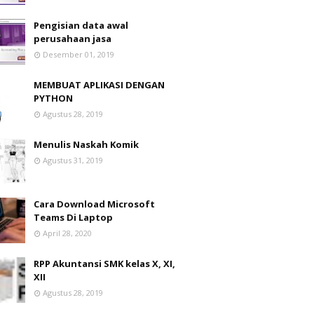
Pengisian data awal
perusahaan jasa
Desember 01, 2019
MEMBUAT APLIKASI DENGAN
PYTHON
Agustus 28, 2019
Menulis Naskah Komik
Agustus 31, 2019
Cara Download Microsoft
Teams Di Laptop
April 28, 2020
RPP Akuntansi SMK kelas X, XI,
XII
Agustus 28, 2019