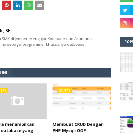
, SE
tu SMK di jember. Mengajar Komputer dan Akuntansi.
POP
ama sebagai programmer khususnya database
 INI
UERY
JQUERY
ara menampilkan
Membuat CRUD Dengan
e database yang
PHP Mysqli OOP