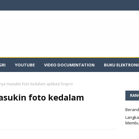
GRI
YOUTUBE
VIDEO DOCUMENTATION
BUKU ELEKTRONI
ya masukin foto kedalam aplikasi foxpro
sukin foto kedalam
RAN
Beran
Langka
Membu