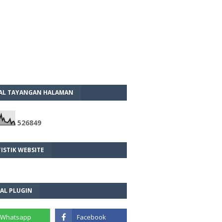
AL TAYANGAN HALAMAN
5
2
6
8
4
9
ISTIK WEBSITE
AL PLUGIN