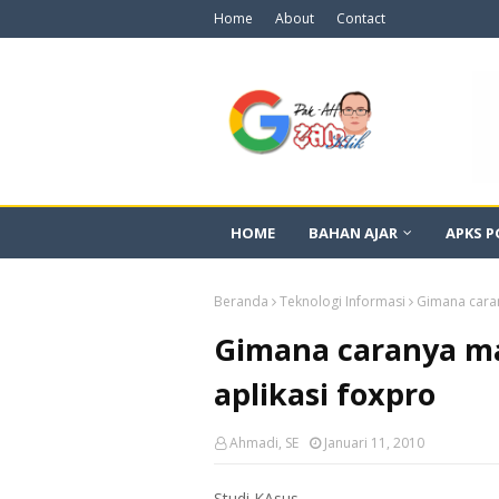
Home
About
Contact
HOME
BAHAN AJAR
APKS P
Beranda
Teknologi Informasi
Gimana caran
Gimana caranya ma
aplikasi foxpro
Ahmadi, SE
Januari 11, 2010
Studi KAsus