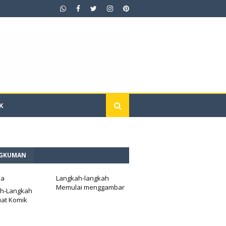
K
GKUMAN
da
Langkah-langkah
Memulai menggambar
h-Langkah
at Komik