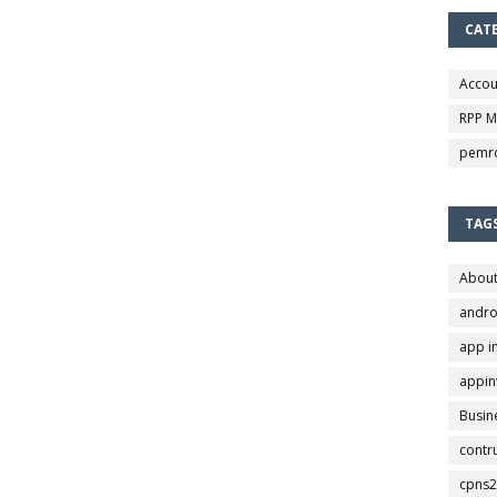
CAT
Accou
RPP 
pemr
TAG
Abou
andro
app i
appin
Busin
contr
cpns