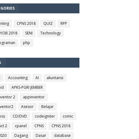
EGORIES
nting
CPNS 2018
QUIZ
RPP
MYOB 2018
SENI
Technology
ograman
php
S
t
Accounting
AI
akuntansi
id
APKS-PGRI JEMBER
nventor 2
appinventor
ventor2
Asesor
Belajar
ess
CD/DVD
codeigniter
comic
uct 2
cpanel
CPNS
CPNS 2018
2020
Dagang
Dasar
database