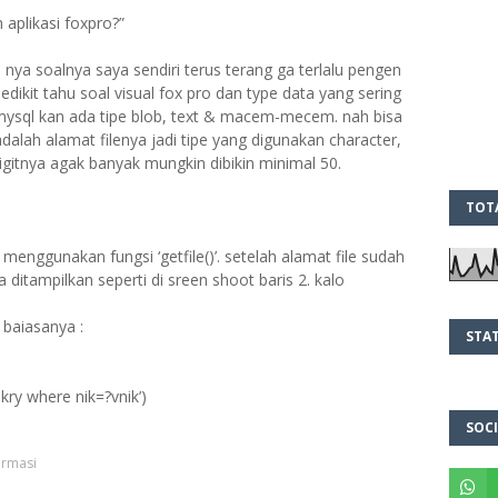
aplikasi foxpro?”
e nya soalnya saya sendiri terus terang ga terlalu pengen
ikit tahu soal visual fox pro dan type data yang sering
i mysql kan ada tipe blob, text & macem-mecem. nah bisa
alah alamat filenya jadi tipe yang digunakan character,
igitnya agak banyak mungkin dibikin minimal 50.
TOT
menggunakan fungsi ‘getfile()’. setelah alamat file sudah
ditampilkan seperti di sreen shoot baris 2. kalo
baiasanya :
STAT
kry where nik=?vnik’)
SOCI
ormasi