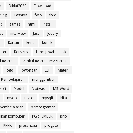
n
Diklat2020
Download
rning
Fashion
foto
free
t
games
html
Install
et
interview
Jasa
Jquery
i
Kartun
kerja
komik
uter
Konversi
kunci jawaban ukk
ulum 2013
kurikulum 2013 revisi 2018
logo
lowongan
LSP
Materi
 Pembelajaran
menggambar
soft
Modul
Motivasi
MS. Word
myob
mysql
mysqli
Nilai
pembelajaran
pemrograman
ikan komputer
PGRI JEMBER
php
PPPK
presentasi
progate