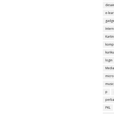
desai
e-lea
gadge
Intern
Kartin
komp
kurik
login
Media
micro
music
p
perba
PKL