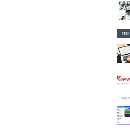
TEC
Augus