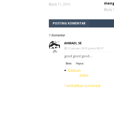
men
July 11, 2016
July
POSTING KOMENTAR
1 Komentar
AHMADI, SE
12 Januari 2010 pukul 08.07
good good good....
Balas
Hapus
Balasan
Balas
Tambahkan komentar