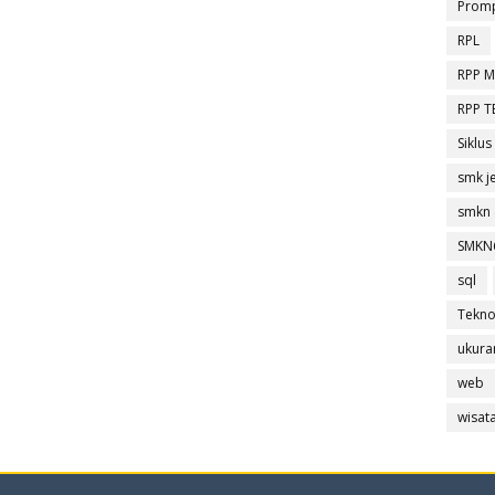
Prom
RPL
RPP 
RPP 
Siklus
smk j
smkn 
SMKN
sql
Tekno
ukura
web
wisat