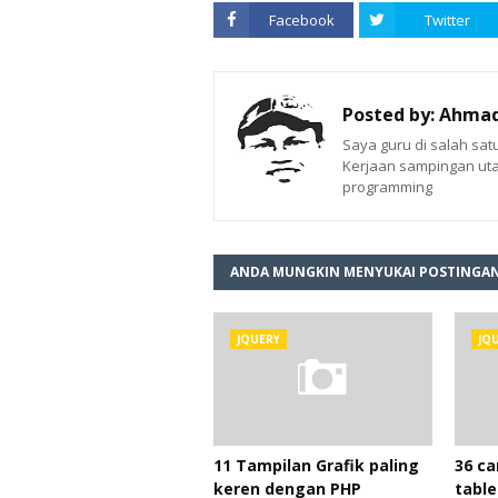
Facebook
Twitter
Posted by:
Ahmadi
Saya guru di salah sa
Kerjaan sampingan ut
programming
ANDA MUNGKIN MENYUKAI POSTINGAN
JQUERY
JQ
11 Tampilan Grafik paling
36 c
keren dengan PHP
tabl