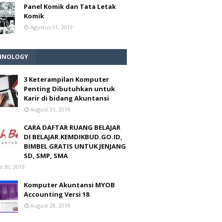
Panel Komik dan Tata Letak
Komik
Agustus 31, 2019
HNOLOGY
3 Keterampilan Komputer
Penting Dibutuhkan untuk
Karir di bidang Akuntansi
August 31, 2019
CARA DAFTAR RUANG BELAJAR
DI BELAJAR.KEMDIKBUD.GO.ID,
BIMBEL GRATIS UNTUK JENJANG
SD, SMP, SMA
t 30, 2019
Komputer Akuntansi MYOB
Accounting Versi 18
August 28, 2019