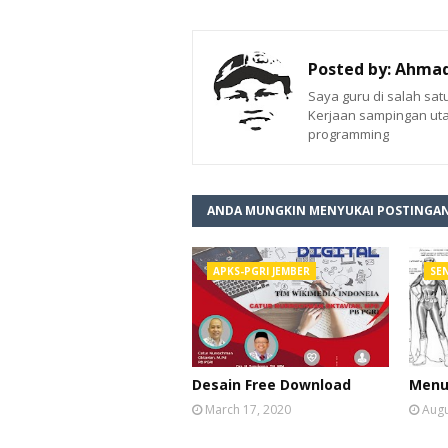
Posted by:
Ahmadi
Saya guru di salah sa
Kerjaan sampingan ut
programming
ANDA MUNGKIN MENYUKAI POSTINGAN
APKS-PGRI JEMBER
SEN
Desain Free Download
Menu
March 17, 2020
Augu