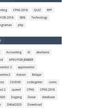
nting
CPNS 2018
QUIZ
RPP
MYOB 2018
SENI
Technology
ograman
php
S
t
Accounting
AI
akuntansi
id
APKS-PGRI JEMBER
nventor 2
appinventor
ventor2
Asesor
Belajar
ess
CD/DVD
codeigniter
comic
uct 2
cpanel
CPNS
CPNS 2018
2020
Dagang
Dasar
database
n
Diklat2020
Download