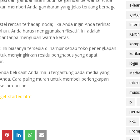
gasi dari gambar hitam putih ke gambar berwarna;
Anda
e-lea
an memberi Anda gambaran yang jelas tentang berbagai
gadge
stel rentan terhadap noda;
jika Anda ingin Anda terlihat
Intern
ahun, Anda harus menggunakan fiksatif.
Ini adalah
Kartin
mbar tanpa mengubah warna kertas.
komp
Ini biasanya tersedia di hampir setiap toko perlengkapan
kurik
uk menyingkirkan residu penghapus yang dapat
r.
login
 Anda beli saat Anda maju tergantung pada media yang
Media
 Anda.
Cara paling murah untuk membeli perlengkapan
micro
ecara online.
music
get-started.html
p
perba
PKL
Prom