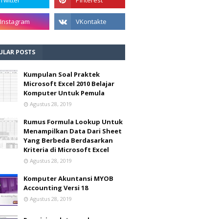
ULAR POSTS
Kumpulan Soal Praktek
Microsoft Excel 2010 Belajar
Komputer Untuk Pemula
Agustus 28, 2019
Rumus Formula Lookup Untuk
Menampilkan Data Dari Sheet
Yang Berbeda Berdasarkan
Kriteria di Microsoft Excel
Agustus 28, 2019
Komputer Akuntansi MYOB
Accounting Versi 18
Agustus 28, 2019