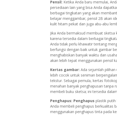
Pensil:
Ketika Anda baru memulai, And
persediaan lain yang bisa Anda dapatk
berbagai tingkatan yang akan memban
belajar menggambar, pensil 2B akan id
kulit hitam pekat dan juga abu-abu lem
Jika Anda bermaksud membuat sketsa kec
karena tersedia dalam berbagai tingkat
Anda tidak perlu khawatir tentang men
berfungsi dengan baik untuk gambar 
menghabiskan banyak waktu dan usaha
akan lebih tepat menggunakan pensil k
Kertas gambar:
Ada sejumlah pilihan 
lebih cocok untuk seniman berpengal
tekstur.
Sebagai pemula, kertas fotokop
menahan banyak penghapusan tanpa r
membeli buku sketsa;
ini tersedia dala
Penghapus: Penghapus
plastik putih
Anda membeli penghapus berkualitas ba
menggunakan penghapus tinta pada ker