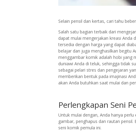
Selain pensil dan kertas, cari tahu beb
Salah satu bagian terbaik dari mengej
dapat mulai mengerjakan kreasi Anda d
tersedia dengan harga yang dapat diabaik
belajar dan juga menghasilkan begitu 
menggambar komik adalah hobi yang 
duniawi Anda di teluk, sehingga tidak
sebagai pelari stres dan pengejaran 
memberikan bentuk pada imajinasi Anda
akan Anda butuhkan saat mulai dan per
Perlengkapan Seni P
Untuk mulai dengan, Anda hanya perlu 
gambar, penghapus dan rautan pensil.
seni komik pemula ini.