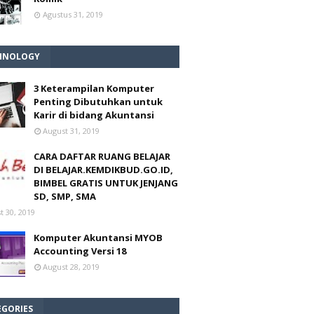
Agustus 31, 2019
HNOLOGY
3 Keterampilan Komputer
Penting Dibutuhkan untuk
Karir di bidang Akuntansi
August 31, 2019
CARA DAFTAR RUANG BELAJAR
DI BELAJAR.KEMDIKBUD.GO.ID,
BIMBEL GRATIS UNTUK JENJANG
SD, SMP, SMA
t 30, 2019
Komputer Akuntansi MYOB
Accounting Versi 18
August 28, 2019
EGORIES