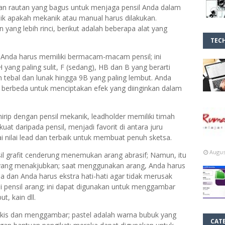
 rautan yang bagus untuk menjaga pensil Anda dalam
aik apakah mekanik atau manual harus dilakukan.
yang lebih rinci, berikut adalah beberapa alat yang
TEC
t, Anda harus memiliki bermacam-macam pensil;
ini
 yang paling sulit, F (sedang), HB dan B yang berarti
tebal dan lunak hingga 9B yang paling lembut.
Anda
 berbeda untuk menciptakan efek yang diinginkan dalam
rip dengan pensil mekanik, leadholder memiliki timah
 kuat daripada pensil, menjadi favorit di antara juru
ai nilai lead dan terbaik untuk membuat penuh sketsa.
Augus
 grafit cenderung menemukan arang abrasif;
Namun, itu
yang menakjubkan;
saat menggunakan arang, Anda harus
 dan Anda harus ekstra hati-hati agar tidak merusak
 pensil arang;
ini dapat digunakan untuk menggambar
t, kain dll.
lukis dan menggambar;
pastel adalah warna bubuk yang
CAT