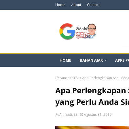
Home
About
Contact
HOME
BAHAN AJAR
APKS P
Beranda
SENI
Apa Perlengkapan Seni Meng
Apa Perlengkapan
yang Perlu Anda S
Ahmadi, SE
Agustus 31, 2019