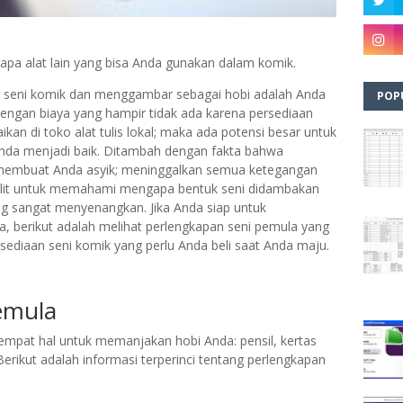
erapa alat lain yang bisa Anda gunakan dalam komik.
ar seni komik dan menggambar sebagai hobi adalah Anda
POP
engan biaya yang hampir tidak ada karena persediaan
an di toko alat tulis lokal;
maka ada potensi besar untuk
Anda menjadi baik.
Ditambah dengan fakta bahwa
membuat Anda asyik;
meninggalkan semua ketegangan
 sulit untuk memahami mengapa bentuk seni didambakan
yang sangat menyenangkan.
Jika Anda siap untuk
, berikut adalah melihat perlengkapan seni pemula yang
sediaan seni komik yang perlu Anda beli saat Anda maju.
emula
empat hal untuk memanjakan hobi Anda: pensil, kertas
Berikut adalah informasi terperinci tentang perlengkapan