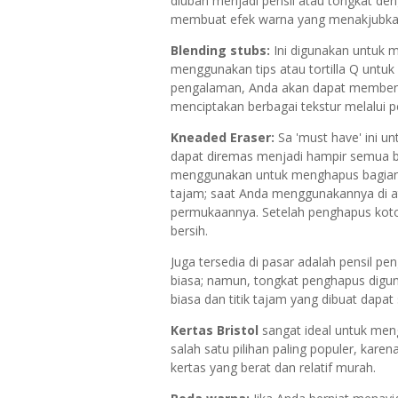
diubah menjadi pensil atau tongkat de
membuat efek warna yang menakjubkan
Blending stubs:
Ini digunakan untuk 
menggunakan tips atau tortilla Q untuk 
pengalaman, Anda akan dapat memben
menciptakan berbagai tekstur melalui 
Kneaded Eraser:
Sa 'must have' ini 
dapat diremas menjadi hampir semua b
menggunakan untuk menghapus bagian
tajam;
saat Anda menggunakannya di a
permukaannya.
Setelah penghapus koto
bersih.
Juga tersedia di pasar adalah pensil p
biasa;
namun, tongkat penghapus digun
biasa dan titik tajam yang dibuat dapa
Kertas Bristol
sangat ideal untuk men
salah satu pilihan paling populer, kare
kertas yang berat dan relatif murah.