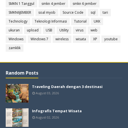
SMKN 1 Tanggul
smkn 4 jember
smkn 6 jember
SMKN6JEMBER
soal myob
Source Code
sql
tari
Technology
Teknologi Informasi
Tutorial
UKK
ukuran
upload
USB
Utility
virus
web
Windows
Windows 7
wireless
wisata
XP
youtube
zamklik
Random Posts
Traveling Daerah dengan 3 destinasi
August 03, 2026
Infografis Tempat Wisata
August 02, 2026