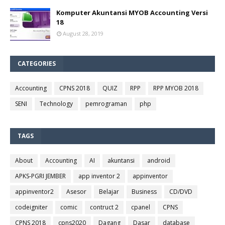
Komputer Akuntansi MYOB Accounting Versi
18
August 28, 2019
CATEGORIES
Accounting
CPNS 2018
QUIZ
RPP
RPP MYOB 2018
SENI
Technology
pemrograman
php
TAGS
About
Accounting
AI
akuntansi
android
APKS-PGRI JEMBER
app inventor 2
appinventor
appinventor2
Asesor
Belajar
Business
CD/DVD
codeigniter
comic
contruct 2
cpanel
CPNS
CPNS 2018
cpns2020
Dagang
Dasar
database