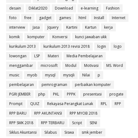
desain
Diklat2020
Download
e-learning
Fashion
foto
free
gadget
games
html
Install
Internet
interview
Jasa
Jquery
Kartini
Kartun
kerja
komik
komputer
Konversi
kunci jawaban ukk
kurikulum 2013
kurikulum 2013 revisi 2018
login
logo
lowongan
LSP
Materi
Media Pembelajaran
menggambar
microsoft
Modul
Motivasi
MS. Word
music
myob
mysql
mysqli
Nilai
p
pembelajaran
pemrograman
perbaikan komputer
PGRI JEMBER
php
PKL
PPPK
presentasi
progate
Prompt
QUIZ
Rekayasa Perangkat Lunak
RPL
RPP
RPP BARU
RPP AKUNTANSI
RPP MYOB 2018
RPP SMK 2018
RPP TERBARU
Script
SENI
Siklus Akuntansi
Silabus
Siswa
smk jember