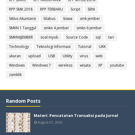
RPP SMK 2018
RPP TERBARU
Script
SENI
Siklus Akuntansi
Silabus
Siswa
smk jember
SMKN 1 Tanggul
smkn 4 jember
smkn 6 jember
SMKN6JEMBER
soal myob
Source Code
sql
tari
Technology
Teknologi Informasi
Tutorial
UKK
ukuran
upload
USB
Utility
virus
web
Windows
Windows 7
wireless
wisata
XP
youtube
zamklik
Random Posts
Materi: Pencatatan Transaksi pada Jurnal
August 07, 2026