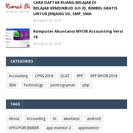
CARA DAFTAR RUANG BELAJAR DI
BELAJAR.KEMDIKBUD.GO.ID, BIMBEL GRATIS
UNTUK JENJANG SD, SMP, SMA
August 30, 2019
Komputer Akuntansi MYOB Accounting Versi
18
August 28, 2019
CATEGORIES
Accounting
CPNS 2018
QUIZ
RPP
RPP MYOB 2018
SENI
Technology
pemrograman
php
TAGS
About
Accounting
AI
akuntansi
android
APKS-PGRI JEMBER
app inventor 2
appinventor