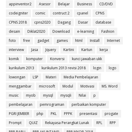
appinventor2
Asesor
Belajar
Business
CD/DVD
codeigniter
comic
contruct 2
cpanel
CPNS
CPNS 2018
cpns2020
Dagang
Dasar
database
desain
Diklat2020
Download
e-learning
Fashion
foto
free
gadget
games
html
Install
Internet
interview
Jasa
Jquery
Kartini
Kartun
kerja
komik
komputer
Konversi
kunci jawaban ukk
kurikulum 2013
kurikulum 2013 revisi 2018
login
logo
lowongan
LSP
Materi
Media Pembelajaran
menggambar
microsoft
Modul
Motivasi
MS. Word
music
myob
mysql
mysqli
Nilai
p
pembelajaran
pemrograman
perbaikan komputer
PGRI JEMBER
php
PKL
PPPK
presentasi
progate
Prompt
QUIZ
Rekayasa Perangkat Lunak
RPL
RPP
RPP BARU
RPP AKUNTANSI
RPP MYOB 2018