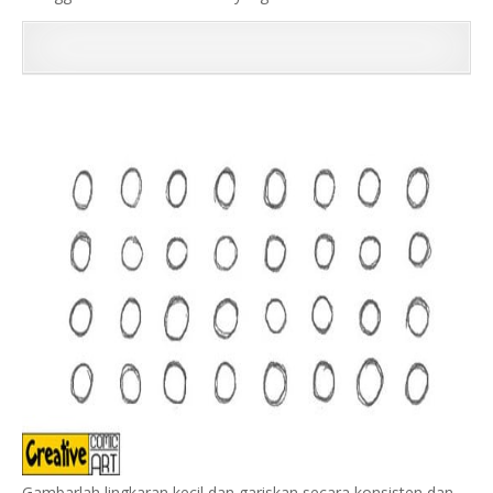
Gambarlah lingkaran kecil dan gariskan secara konsisten dan