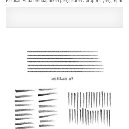
Pastikan Anda mendapatkan pengukuran / proporsi yang tepat.