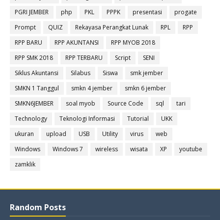
PGRI JEMBER
php
PKL
PPPK
presentasi
progate
Prompt
QUIZ
Rekayasa Perangkat Lunak
RPL
RPP
RPP BARU
RPP AKUNTANSI
RPP MYOB 2018
RPP SMK 2018
RPP TERBARU
Script
SENI
Siklus Akuntansi
Silabus
Siswa
smk jember
SMKN 1 Tanggul
smkn 4 jember
smkn 6 jember
SMKN6JEMBER
soal myob
Source Code
sql
tari
Technology
Teknologi Informasi
Tutorial
UKK
ukuran
upload
USB
Utility
virus
web
Windows
Windows 7
wireless
wisata
XP
youtube
zamklik
Random Posts