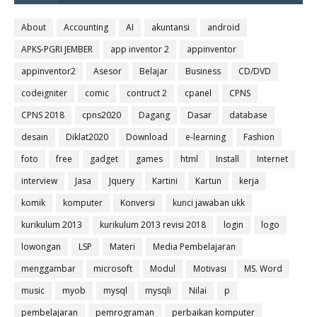
About
Accounting
AI
akuntansi
android
APKS-PGRI JEMBER
app inventor 2
appinventor
appinventor2
Asesor
Belajar
Business
CD/DVD
codeigniter
comic
contruct 2
cpanel
CPNS
CPNS 2018
cpns2020
Dagang
Dasar
database
desain
Diklat2020
Download
e-learning
Fashion
foto
free
gadget
games
html
Install
Internet
interview
Jasa
Jquery
Kartini
Kartun
kerja
komik
komputer
Konversi
kunci jawaban ukk
kurikulum 2013
kurikulum 2013 revisi 2018
login
logo
lowongan
LSP
Materi
Media Pembelajaran
menggambar
microsoft
Modul
Motivasi
MS. Word
music
myob
mysql
mysqli
Nilai
p
pembelajaran
pemrograman
perbaikan komputer